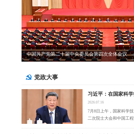
中国共产党第二十届中央委员会第四次全体会议
党政大事
2026.07.16
7月8日上午，国家科学
二次院士大会和中国工程
技术协会第十一次全国代
开。中共中央总书记、国