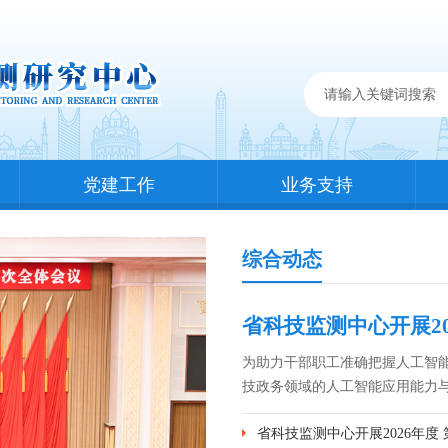
党建工作
业务支持
综合动态
省科技监测中心开展2
为助力干部职工准确把握人工智
技政务领域的人工智能应用能力与
为促进科技事业高质量发展的实际
省科技监测中心开展2026年度
人工智能专题双月学习活动，中