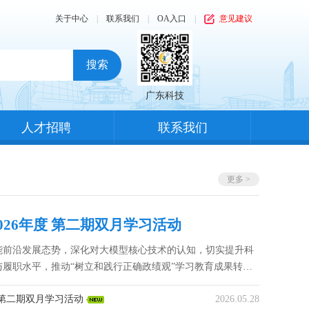
关于中心
|
联系我们
|
OA入口
|
意见建议
广东科技
人才招聘
联系我们
更多 >
026年度 第二期双月学习活动
能前沿发展态势，深化对大模型核心技术的认知，切实提升科
履职水平，推动“树立和践行正确政绩观”学习教育成果转化
成效，5月27日下午，省科技监测中心在3号楼601会议室开展
 第二期双月学习活动
2026.05.28
心全体工作人员参加本次学习。
[详细]