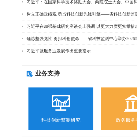
席大会并发表重要讲话。
习近平就服务业发展作出重要指示
业务支持
政务平台及公众网的建设与运维
科技创新监测研究
政务服务