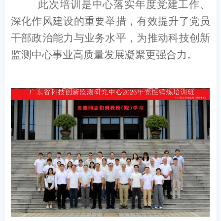
此次培训是中心落实年度党建工作、
深化作风建设的重要举措，有效提升了党员
干部政治能力与业务水平，为推动科技创新
监测
中心
事业高质量发展凝聚更强合力。