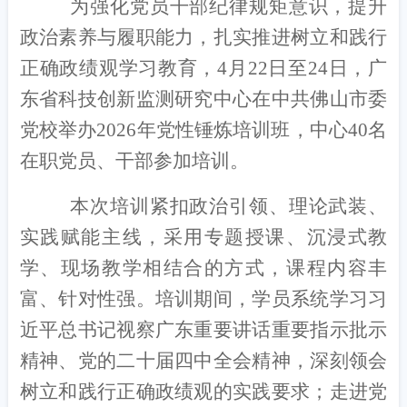
为强化党员干部纪律规矩意识，提升
政治素养与履职能力，扎实推进
树立和践行
正确政绩观学习教育，
4
月
22
日至
24
日，广
东省科技创新监测研究中心在中共佛山市委
党校举办
2026
年党性锤炼培训班，中心
40
名
在职党员、干部参加培训。
本次培训紧扣政治引领、理论武装、
实践赋能主线，采用专题授课、沉浸式教
学、现场教学相结合的方式，课程内容丰
富、针对性强。培训期间，学员系统学习习
近平总书记视察广东重要讲话重要指示
批示
精神、党的二十届四中全会精神，深刻领会
树立和践行正确政绩观的实践要求；走进党