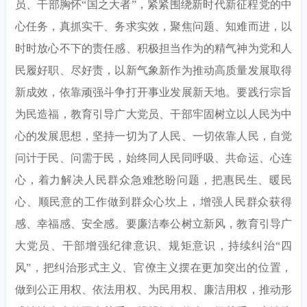
员、干部胸怀
“国之大者”，紧紧围绕新时代新征程党的中
心任务，真抓实干、务求实效，聚焦问题、知难而进，以
时时放心不下的责任感、积极担当作为的精气神为党和人
民履好职、尽好责，以新气象新作为推动高质量发展取得
新成效，依靠顽强斗争打开事业发展新天地。要践行宗旨
为民造福，教育引导广大党员、干部牢固树立以人民为中
心的发展思想，坚持一切为了人民、一切依靠人民，自觉
问计于民、问需于民，始终同人民同呼吸、共命运、心连
心，着力解决人民群众急难愁盼问题，把惠民生、暖民
心、顺民意的工作做到群众心坎上，增强人民群众获得
感、幸福感、安全感。要廉洁奉公树立新风，教育引导广
大党员、干部增强纪律意识、规矩意识，持续纠治“四
风”，把纠治形式主义、官僚主义摆在更加突出的位置，
做到公正用权、依法用权、为民用权、廉洁用权，推动形